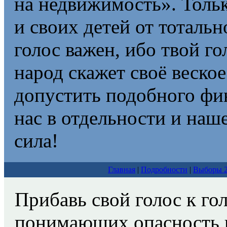
на недвижимость». Тольк
и своих детей от тоталь
голос важен, ибо твой го
народ скажет своё веско
допустить подобного фин
нас в отдельности и наш
сила!
Главная
|
Подробности
|
Выборы 
Прибавь свой голос к го
понимающих опасность п